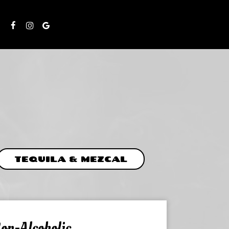
S
TEQUILA & MEZCAL
on-Alcoholic