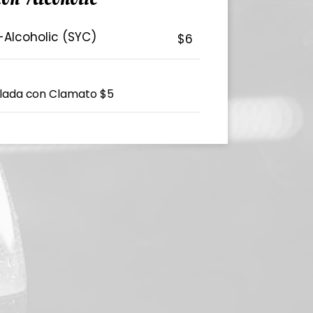
Alcoholic (SYC)
$6
elada con Clamato $5