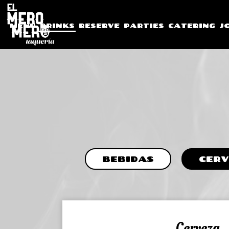
MENU
DRINKS
RESERVE
PARTIES
CATERING
J
BEBIDAS
CERV
Cerveza